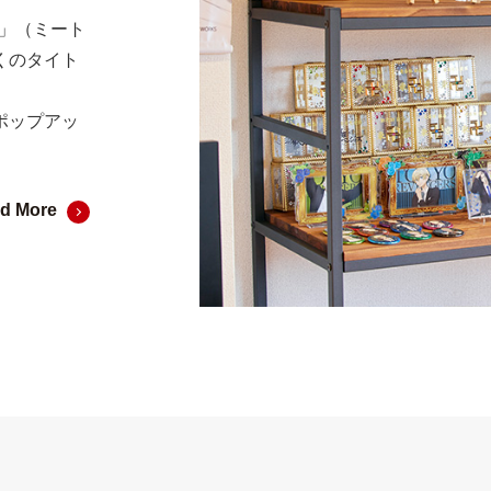
a」（ミート
くのタイト
ポップアッ
d More