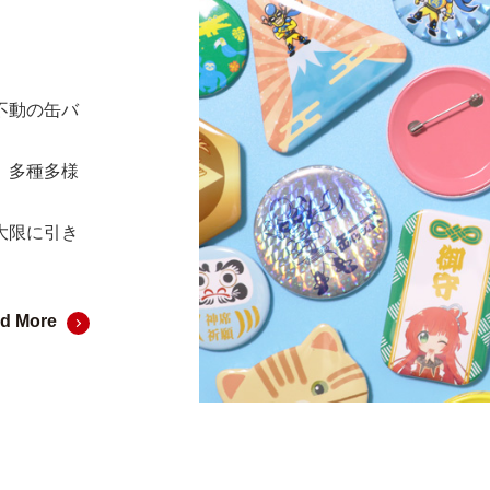
不動の缶バ
、多種多様
大限に引き
d More