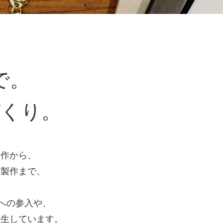
で。
づくり。
製作から、
の製作まで、
。
への参入や、
誕生しています。