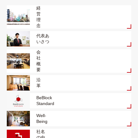
経
営
理
念
代表あ
いさつ
会
社
概
要
沿
革
BeBlock
Standard
Well-
Being
社名
の由